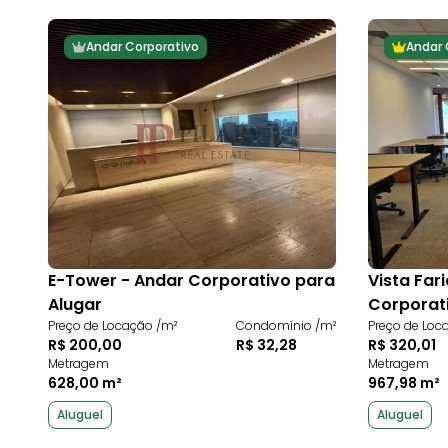
Andar Corporativo
Andar 
E-Tower - Andar Corporativo para
Vista Far
Alugar
Corporat
Preço de Locação /m²
Condomínio /m²
Preço de Loc
R$ 200,00
R$ 32,28
R$ 320,01
Metragem
Metragem
628,00 m²
967,98 m²
Aluguel
Aluguel