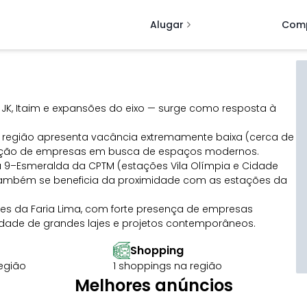
Alugar
Com
Edifício Inteiro
Edifício Inteiro
Estrutura projetada para acomodar diversas funç
Estrutura projetada para acomodar diversas funç
JK, Itaim e expansões do eixo — surge como resposta à
podendo ser comercial, residencial ou instituciona
podendo ser comercial, residencial ou instituciona
Loja e Ponto Comercial
Loja e Ponto Comercial
, a região apresenta vacância extremamente baixa (cerca de
s,
s,
Espaço físico destinado a negócios como lojas,
Espaço físico destinado a negócios como lojas,
gração de empresas em busca de espaços modernos.
restaurantes ou serviços diversos.
restaurantes ou serviços diversos.
ha 9–Esmeralda da CPTM (estações Vila Olímpia e Cidade
Sala Comercial
Sala Comercial
Também se beneficia da proximidade com as estações da
o em
o em
Espaço destinado a atividades comerciais ou
Espaço destinado a atividades comerciais ou
profissionais, como escritórios e consultórios.
profissionais, como escritórios e consultórios.
s da Faria Lima, com forte presença de empresas
Terreno
Terreno
lidade de grandes lajes e projetos contemporâneos.
do
do
Porção de terra para diferentes fins, com potencia
Porção de terra para diferentes fins, com potencia
valorização por desenvolvimento.
valorização por desenvolvimento.
Shopping
região
1 shoppings na região
Melhores anúncios