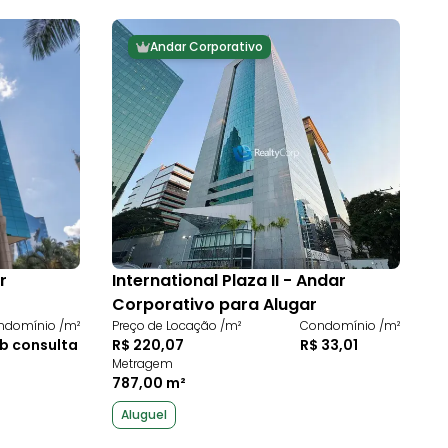
Andar Corporativo
r
International Plaza II - Andar
Corporativo para Alugar
ndomínio /m²
Preço de Locação /m²
Condomínio /m²
b consulta
R$ 220,07
R$ 33,01
Metragem
787,00 m²
Aluguel