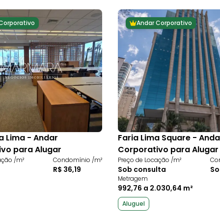
Corporativo
Andar Corporativo
ia Lima - Andar
Faria Lima Square - Anda
ivo para Alugar
Corporativo para Alugar
ação /m²
Condomínio /m²
Preço de Locação /m²
Co
R$ 36,19
Sob consulta
So
Metragem
992,76 a 2.030,64 m²
Aluguel