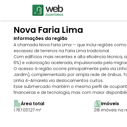
Nova Faria Lima
Imóveis Comerciais para Locação
Imóveis Comerciais para Locação
Andar Corporativo
Andar Corporativo
Informações da região
Refere-se a um ou mais andares de um edifício
Refere-se a um ou mais andares de um edifício
A chamada Nova Faria Lima — que inclui regiões como 
comercial, destinados ao uso de empresas.
comercial, destinados ao uso de empresas.
escassez de terrenos na Faria Lima tradicional.
Casa Comercial
Casa Comercial
Com edifícios mais recentes e alta eficiência técnica
Imóvel residencial adaptado para fins comerciai
Imóvel residencial adaptado para fins comerciai
6%) e valorização acelerada, impulsionada pela mi
comum em áreas urbanas.
comum em áreas urbanas.
O acesso à região ocorre principalmente pela via Lin
Conjunto Corporativo
Conjunto Corporativo
Jardim), complementado por ampla rede de ônibus. 
Espaço dentro de um edifício comercial, dividid
Espaço dentro de um edifício comercial, dividid
Linha 4–Amarela via deslocamentos curtos.
unidades para diferentes empresas.
unidades para diferentes empresas.
Esse submercado mantém o mesmo perfil de ocupante
Coworking
Coworking
financeiras e de tecnologia, mas com maior disponibi
Espaços de trabalho compartilhados, oferecen
Espaços de trabalho compartilhados, oferecen
flexibilidade e networking entre profissionais.
flexibilidade e networking entre profissionais.
Área total
Imóveis
1.767.037,27 m²
218 imóveis na 