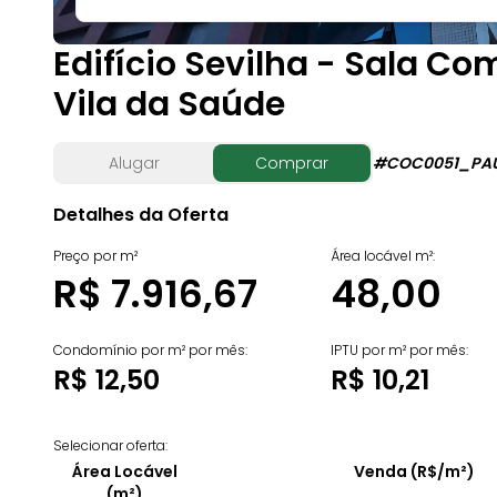
Edifício Sevilha - Sala C
Vila da Saúde
Alugar
Comprar
#
COC0051_PAU
Detalhes da Oferta
Preço por m²
Área locável m²:
R$ 7.916,67
48,00
Condomínio por m² por mês:
IPTU por m² por mês:
R$ 12,50
R$ 10,21
Selecionar oferta:
Área Locável
Venda (R$/m²)
(m²)