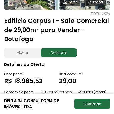
Fotos
Ver mapa
#
DT012825
Edifício Corpus I - Sala Comercial
de 29,00m² para Vender -
Botafogo
Alugar
Comprar
Detalhes da Oferta
Preço por m²
Área locável m²:
R$ 18.965,52
29,00
Condomínio por m²
IPTU por m² por mês:
Valor total (Venda)
por mês:
Sob consulta
R$ 550.000,00
DELTA RJ CONSULTORIA DE
R$ 26,90
Contatar
IMÓVEIS LTDA