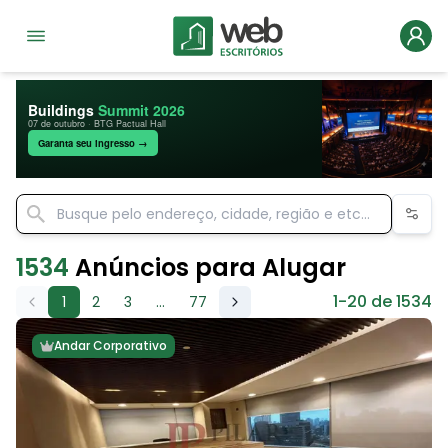
Buildings
Summit 2026
07 de outubro · BTG Pactual Hall
Garanta seu ingresso →
1534
Anúncios para Alugar
1-20 de 1534
1
2
3
...
77
Andar Corporativo