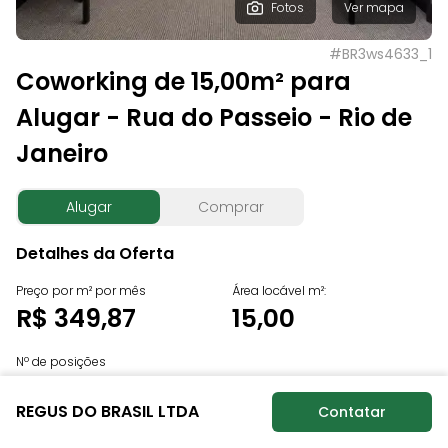
Fotos
Ver mapa
#
BR3ws4633_1
Coworking de 15,00m² para
Alugar - Rua do Passeio - Rio de
Janeiro
Alugar
Comprar
Detalhes da Oferta
Preço por m² por mês
Área locável m²:
R$ 349,87
15,00
Nº de posições
Sob consulta
REGUS DO BRASIL LTDA
Contatar