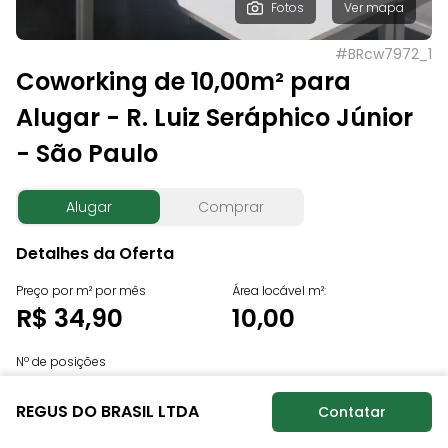
Fotos
Ver mapa
#
BRcw7972_1
Coworking de 10,00m² para
Alugar - R. Luiz Seráphico Júnior
- São Paulo
Alugar
Comprar
Detalhes da Oferta
Preço por m² por mês
Área locável m²:
R$ 34,90
10,00
Nº de posições
Sob consulta
REGUS DO BRASIL LTDA
Contatar