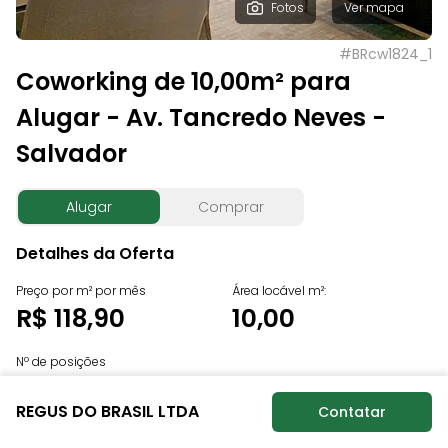
Fotos
Ver mapa
#
BRcw1824_1
Coworking de 10,00m² para
Alugar - Av. Tancredo Neves -
Salvador
Alugar
Comprar
Detalhes da Oferta
Preço por m² por mês
Área locável m²:
R$ 118,90
10,00
Nº de posições
Sob consulta
REGUS DO BRASIL LTDA
Contatar