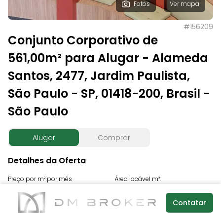
Fotos
Ver mapa
#
156209
Conjunto Corporativo de
561,00m² para Alugar - Alameda
Santos, 2477, Jardim Paulista,
São Paulo - SP, 01418-200, Brasil -
São Paulo
Alugar
Comprar
Detalhes da Oferta
Preço por m² por mês
Área locável m²:
R$ 115,86
561,00
Contatar
Condomínio por m²
IPTU por m² por mês:
Valor total mensal