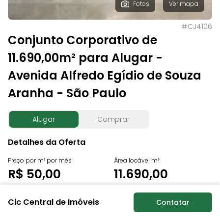
Fotos
Ver mapa
#
CJ4106
Conjunto Corporativo de
11.690,00m² para Alugar -
Avenida Alfredo Egídio de Souza
Aranha - São Paulo
Alugar
Comprar
Detalhes da Oferta
Preço por m² por mês
Área locável m²:
R$ 50,00
11.690,00
Condomínio por m²
IPTU por m² por mês:
Valor total mensal
Cic Central de Imóveis
Contatar
por mês:
R$ 10,00
(Aluguel)
R$ 20,00
R$ 584.500,00