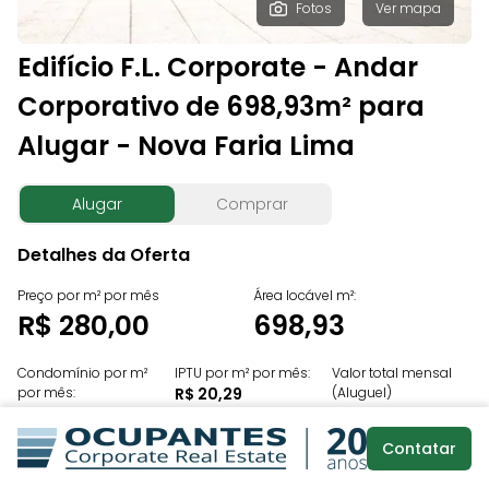
Fotos
Ver mapa
Edifício F.L. Corporate - Andar
Corporativo de 698,93m² para
Alugar - Nova Faria Lima
Alugar
Comprar
Detalhes da Oferta
Preço por m² por mês
Área locável m²:
R$ 280,00
698,93
Condomínio por m²
IPTU por m² por mês:
Valor total mensal
por mês:
R$ 20,29
(Aluguel)
R$ 24,44
R$ 195.700,41
Contatar
Unidades:
1º andar - 101