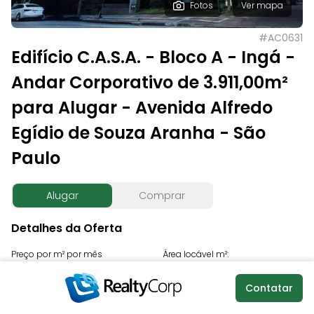
Fotos
Ver mapa
#
AC0631
Edifício C.A.S.A. - Bloco A - Ingá -
Andar Corporativo de 3.911,00m²
para Alugar - Avenida Alfredo
Egídio de Souza Aranha - São
Paulo
Alugar
Comprar
Detalhes da Oferta
Preço por m² por mês
Área locável m²:
R$ 45,00
3.911,00
Contatar
Condomínio por m²
IPTU por m² por mês:
Valor total mensal