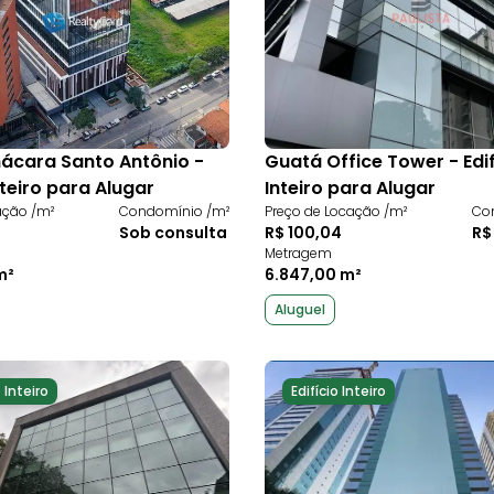
ácara Santo Antônio -
Guatá Office Tower - Edif
nteiro para Alugar
Inteiro para Alugar
ação /m²
Condomínio /m²
Preço de Locação /m²
Co
Sob consulta
R$ 100,04
R$
Metragem
m²
6.847,00 m²
Aluguel
o Inteiro
Edifício Inteiro