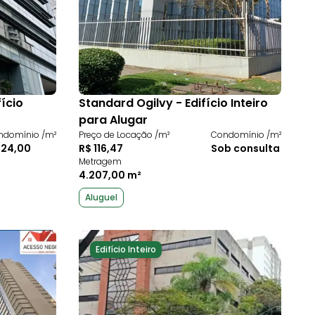
ício
Standard Ogilvy - Edifício Inteiro
para Alugar
ndomínio /m²
Preço de Locação /m²
Condomínio /m²
 24,00
R$ 116,47
Sob consulta
Metragem
4.207,00 m²
Aluguel
Edifício Inteiro