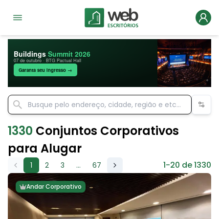
Buildings
Summit 2026
07 de outubro · BTG Pactual Hall
Garanta seu ingresso →
1330
Conjuntos Corporativos
para Alugar
1-20 de 1330
1
2
3
...
67
Andar Corporativo