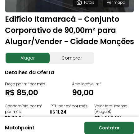
Fotos
Ver mapa
Edifício Itamaracá - Conjunto
Corporativo de 90,00m² para
Alugar/Vender - Cidade Monções
Alugar
Comprar
Detalhes da Oferta
Preço por m² por mês
Área locável m²:
R$ 85,00
90,00
Condomínio por m²
IPTU por m² por mês:
Valor total mensal
por mês:
R$ 11,24
(Aluguel)
R$ 30,25
R$ 7.650,00
Matchpoint
Contatar
Unidades:
2º andar - 21