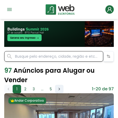
Buildings
Summit 2026
07 de outubro · BTG Pactual Hall
Garanta seu ingresso →
97
Anúncios para Alugar ou
Vender
1-20 de 97
1
2
3
...
5
Andar Corporativo