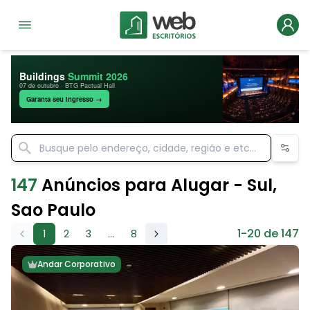
Buildings
Summit 2026
07 de outubro · BTG Pactual Hall
Garanta seu ingresso →
147
Anúncios para Alugar - Sul,
Sao Paulo
1-20 de 147
1
2
3
...
8
Andar Corporativo