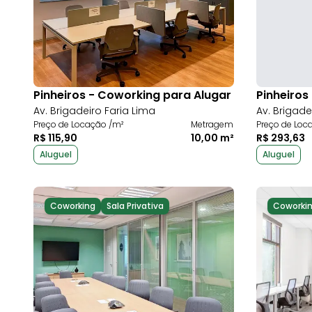
Pinheiros - Coworking para Alugar
Pinheiros
Av. Brigadeiro Faria Lima
Av. Brigade
Preço de Locação /m²
Metragem
Preço de Loc
R$ 115,90
10,00 m²
R$ 293,63
Aluguel
Aluguel
Coworking
Sala Privativa
Coworki