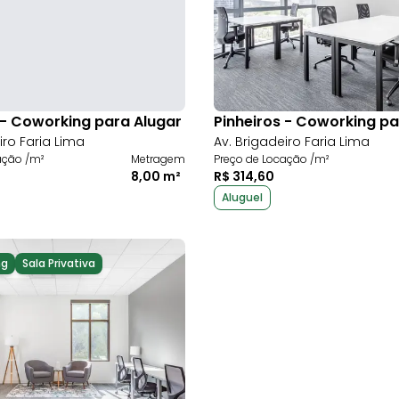
 - Coworking para Alugar
Pinheiros - Coworking pa
iro Faria Lima
Av. Brigadeiro Faria Lima
ação /m²
Metragem
Preço de Locação /m²
8,00 m²
R$ 314,60
Aluguel
ng
Sala Privativa