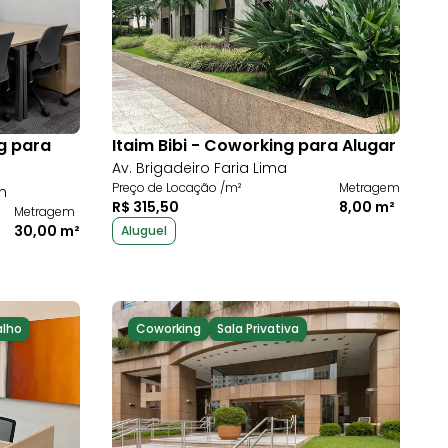
g para
Itaim Bibi - Coworking para Alugar
Av. Brigadeiro Faria Lima
Preço de Locação /m²
Metragem
n
R$ 315,50
8,00 m²
Metragem
30,00 m²
Aluguel
alho
Coworking
Sala Privativa