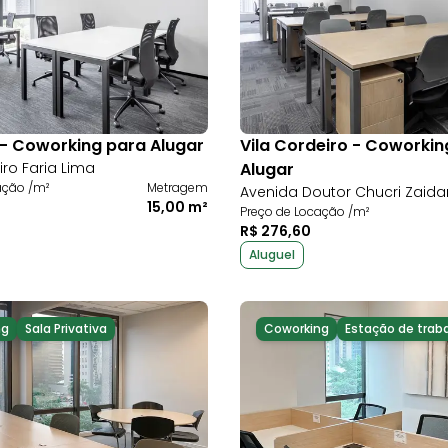
i - Coworking para Alugar
Vila Cordeiro - Coworkin
iro Faria Lima
Alugar
ação /m²
Metragem
Avenida Doutor Chucri Zaida
15,00 m²
Preço de Locação /m²
R$ 276,60
Aluguel
ng
Sala Privativa
Coworking
Estação de trab