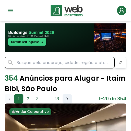
Buildings
Summit 2026
07 de outubro · BTG Pactual Hall
Garanta seu ingresso →
354
Anúncios para Alugar - Itaim
Bibi, São Paulo
1-20 de 354
1
2
3
...
18
Andar Corporativo